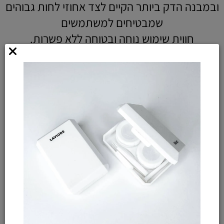
ובמבנה הדק ביותר הקיים לצד אחוזי לחות גבוהים
שמבטיחים למשתמשים
חווית שימוש נוחה ובטוחה ללא פשרות.
יצרנו עבורכם דגמים מדהימים בכל קשת הצבעים-
החל מדבש עדין ועד תכלת בהיר כדי שנוכל
להגשים את חלום העיניים הבהירות לכל קהל
לקוחותינו ובכל צבע שחלמו עליו.
כמו כן,
כל המוצרים המשווקים ע"י החברה
נבדקו ועומדים בתקנים המחמירים ביותר של
משרד הבריאות בישראל.