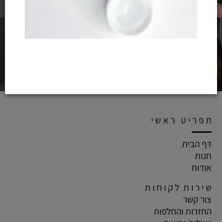
ת פ ר י ט ר א ש י
דף הבית
חנות
אודות
ש י ר ו ת ל ק ו ח ו ת
צור קשר
החזרות והחלפות