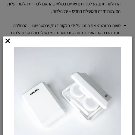
ההחלפה תתבצע לכל דגם שקיים במלאי בהתאם לבחירת הלקוח, עלות
המשלוח חזרה והמשלוח החדש – על הלקוח.
טעות בהזמנה: אם הוזמן על ידי הלקוח דגם/פרמטר שגוי – ההחלפה
תתבצע רק אם האריזה סגורה, ובתוספת דמי משלוח על חשבון הלקוח.
ביטול לפני שליחה: ניתן לבטל תוך 3 שעות מרגע ההזמנה באמצעות פנייה
לשירות הלקוחות (וואטסאפ/מייל/טופס צור קשר).
הביטול כרוך בדמי ביטול – 5% או 100 ש”ח (הנמוך מביניהם).
ביטול לאחר שהחבילה נשלחה:
אם המשלוח עוד לא הגיע ללקוח – החזר כספי בניכוי דמי משלוח
ודמי ביטול (5% או 100 ש”ח).
אם המשלוח כבר נמסר ללקוח – ניתן להחזיר תוך 14 יום, כל עוד
האריזה סגורה. ההחזרה על חשבון הלקוח ותבוצע בדואר רשום.
ההחזר כספי יינתן בניכוי דמי משלוח ודמי ביטול.
מוצרים במבצע: במקרה של רכישת 2 זוגות בהנחה – החזר/זיכוי כספי