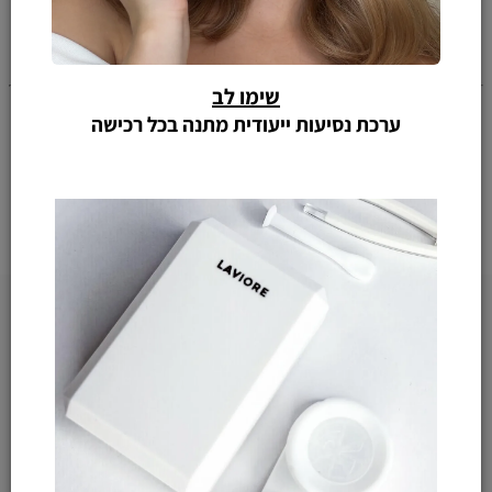
שימו לב
ערכת נסיעות ייעודית מתנה בכל רכישה
ת פ ר י ט ר א ש י
דף הבית
חנות
אודות
ש י ר ו ת ל ק ו ח ו ת