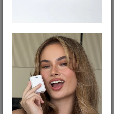
יתבצע לפי המוצר הזול יותר.
עדשה בודדת אינה נחשבת כמוצר עצמאי – זוג עדשות מהווה יחידת מוצר
אחת.
הרכישה באתר מיועדת ללקוחות בעלי מרשם עדכני שהתנסו בעבר
בעדשות מסוג זה, לא ניתן לקבל החזרות או ביטולים עקב אי-התאמת
הפרמטרים ללקוח.
התמונות באתר הן להמחשה בלבד. ייתכנו הבדלים בגוון בפועל בשל צבע
עיניים טבעי, תאורה, מסכים שונים וכו’. הבדלים אלה אינם מהווים עילה
לביטול עסקה.
מפעילת האתר קובעת לפי שיקול דעתה את מצב המוצר המוחזר.
מוצרים שנעשה בהם שימוש או נפתחו – לא יתקבלו ולא יינתן החזר.
החזר כספי יבוצע לאמצעי התשלום שבו בוצעה העסקה, בהתאם לחוק,
ובכפוף להצגת חשבונית רכישה.